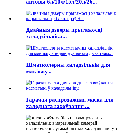
аптовы 6л/10л/15л/20л/26...
Двайныя дзверы прыгажосці
халадзільніка...
Шматколерны халадзільнік для
макіяжу...
Гарачая распродажная маска для
халоднага захоўвання ...