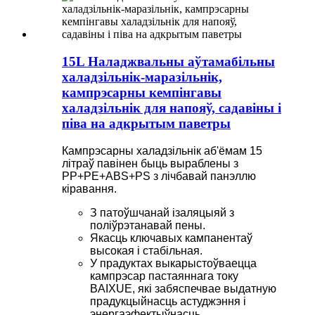
15L Наладжвальны аўтамабільны
халадзільнік-маразільнік,
кампрэсарны кемпінгавы
халадзільнік для напояў, садавіны і
піва на адкрытым паветры
Кампрэсарны халадзільнік аб'ёмам 15
літраў павінен быць выраблены з
PP+PE+ABS+PS з лічбавай панэллю
кіравання.
З патоўшчанай ізаляцыяй з
поліўрэтанавай пены.
Якасць ключавых кампанентаў
высокая і стабільная.
У прадуктах выкарыстоўваецца
кампрэсар пастаяннага току
BAIXUE, які забяспечвае выдатную
прадукцыйнасць астуджэння і
энергаэфектыўнасць.