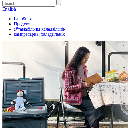
English
Галоўная
Прадукты
аўтамабільны халадзільнік
кампрэсарны халадзільнік