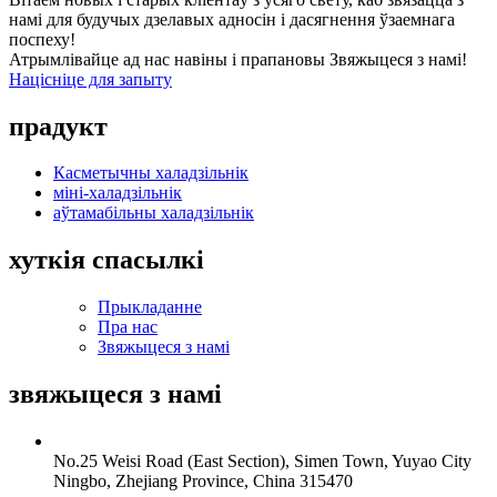
намі для будучых дзелавых адносін і дасягнення ўзаемнага
поспеху!
Атрымлівайце ад нас навіны і прапановы Звяжыцеся з намі!
Націсніце для запыту
прадукт
Касметычны халадзільнік
міні-халадзільнік
аўтамабільны халадзільнік
хуткія спасылкі
Прыкладанне
Пра нас
Звяжыцеся з намі
звяжыцеся з намі
No.25 Weisi Road (East Section), Simen Town, Yuyao City
Ningbo, Zhejiang Province, China 315470