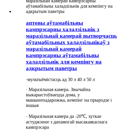
аптовы аўтамабільны
кампрэсарны халадзільнік з
маразільнай камерай вытворчасць
аўтамабільных халадзільнікаў з
маразільнай камерай
кампрэсарны аўтамабільны
халадзільнік для кемпінгу на
адкрытым паветры
·мультыёмістасць ад 30 л 40 л 50 л
· Маразільная камера. Звычайна
выкарыстоўваецца дома, у
машыне
падарожжа
, кемпінг на прыродзе і
іншыя
· Маразільная камера да -20℃, хуткае
астуджэнне з дапамогай высакаякаснага
кампрэсара