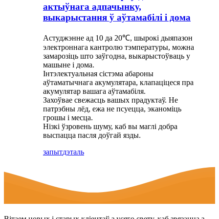
актыўнага адпачынку,
выкарыстання ў аўтамабілі і дома
Астуджэнне ад 10 да 20℃, шырокі дыяпазон
электроннага кантролю тэмпературы, можна
замарозіць што заўгодна, выкарыстоўваць у
машыне і дома.
Інтэлектуальная сістэма абароны
аўтаматычнага акумулятара, клапаціцеся пра
акумулятар вашага аўтамабіля.
Захоўвае свежасць вашых прадуктаў. Не
патрэбны лёд, ежа не псуецца, эканоміць
грошы і месца.
Нізкі ўзровень шуму, каб вы маглі добра
выспацца пасля доўгай язды.
запыт
дэталь
Вітаем новых і старых кліентаў з усяго свету, каб звязацца з