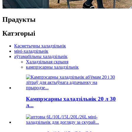
Прадукты
Катэгорыі
Касметычны халадзільнік
міні-халадзільнік
аўтамабільны халадзільнік
Халадзільная скрыня
кампрэсарны халадзільнік
Кампрэсарны халадзільнік 20 л 30
л...