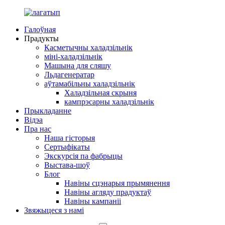
Галоўная
Прадукты
Касметычны халадзільнік
міні-халадзільнік
Машына для сляшу
Льдагенератар
аўтамабільны халадзільнік
Халадзільная скрыня
кампрэсарны халадзільнік
Прыкладанне
Відэа
Пра нас
Наша гісторыя
Сертыфікаты
Экскурсія па фабрыцы
Выстава-шоў
Блог
Навіны сцэнарыя прымянення
Навіны агляду прадуктаў
Навіны кампаніі
Звяжыцеся з намі