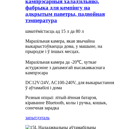
кампрэсарныя халадзільнікі,
фабрыка для кемпінгу на
адкрытым паветры, падвойная
тэмпература
шматёмістасць ад 15 л да 80 л
Маразільная камера, якая звычайна
выкарыстоўваецца дома, у машыне, на
прыродзе і ў іншых месцах.
Маразільная камера да -20℃, хуткае
астуджэнне з дапамогай высакаякаснага
кампрэсара
DC12V/24V, AC100-240V, для выкарыстання
ў аўтамабілі і дома
Розныя опцыі: літый-іённая батарэя,
кіраванне Bluetooth, колы і ручка, кошык,
сонечная зарадка
запыт
дэталь