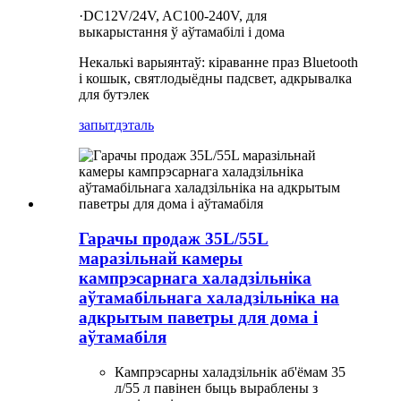
·DC12V/24V, AC100-240V, для
выкарыстання ў аўтамабілі і дома
Некалькі варыянтаў: кіраванне праз Bluetooth
і кошык, святлодыёдны падсвет, адкрывалка
для бутэлек
запыт
дэталь
Гарачы продаж 35L/55L
маразільнай камеры
кампрэсарнага халадзільніка
аўтамабільнага халадзільніка на
адкрытым паветры для дома і
аўтамабіля
Кампрэсарны халадзільнік аб'ёмам 35
л/55 л павінен быць выраблены з