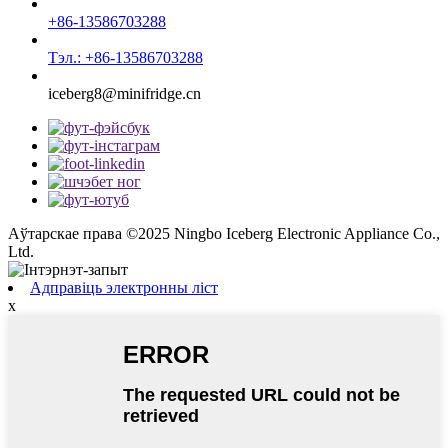
+86-13586703288
Тэл.: +86-13586703288
iceberg8@minifridge.cn
Аўтарскае права ©2025 Ningbo Iceberg Electronic Appliance Co.,
Ltd.
Адправіць электронны ліст
x