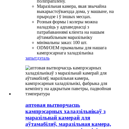
поліпрапілену.
Маразільная камера, якая звычайна
выкарыстоўваецца дома, у машыне, на
прыродзе і ў іншых месцах.
Розныя формы і колеры можна
наладзіць у адпаведнасці з
патрабаваннямі кліента на нашым
аўтамабільным маразільніку
мінімальны заказ: 100 шт.
ODM/OEM прымальны для нашага
кампрэсарнага халадзільніка
запыт
дэталь
аптовая вытворчасць
кампрэсарных халадзільнікаў з
маразільнай камерай для
аўтамабіляў, маразільная камера,