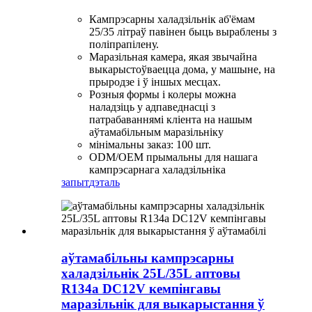
Кампрэсарны халадзільнік аб'ёмам
25/35 літраў павінен быць выраблены з
поліпрапілену.
Маразільная камера, якая звычайна
выкарыстоўваецца дома, у машыне, на
прыродзе і ў іншых месцах.
Розныя формы і колеры можна
наладзіць у адпаведнасці з
патрабаваннямі кліента на нашым
аўтамабільным маразільніку
мінімальны заказ: 100 шт.
ODM/OEM прымальны для нашага
кампрэсарнага халадзільніка
запыт
дэталь
аўтамабільны кампрэсарны
халадзільнік 25L/35L аптовы
R134a DC12V кемпінгавы
маразільнік для выкарыстання ў