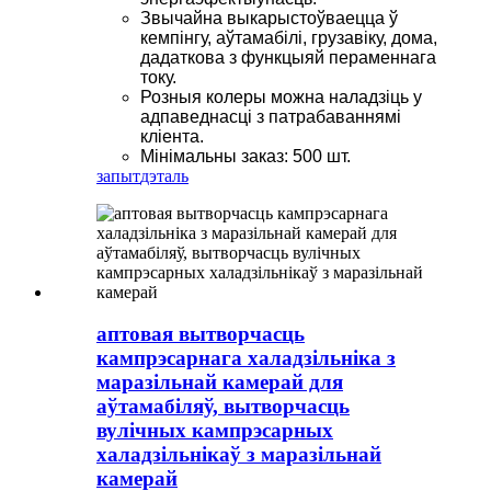
Звычайна выкарыстоўваецца ў
кемпінгу, аўтамабілі, грузавіку, дома,
дадаткова з функцыяй пераменнага
току.
Розныя колеры можна наладзіць у
адпаведнасці з патрабаваннямі
кліента.
Мінімальны заказ: 500 шт.
запыт
дэталь
аптовая вытворчасць
кампрэсарнага халадзільніка з
маразільнай камерай для
аўтамабіляў, вытворчасць
вулічных кампрэсарных
халадзільнікаў з маразільнай
камерай