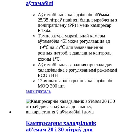
аўтамабілі
Аўтамабільны халадзільнік аб'ёмам
25/35 літраў павінен быць выраблены з
поліпрапілену (PP) і мець кампрэсар
R134a.
Тэмпература маразільнай камеры
аўтамабіля 45I можа рэгулявацца ад
-19℃ да 25℃ для задавальнення
розных патрэб, з дакладны кантроль
кожны 1℃.
Аўтамабільная зарадная прылада для
халадзільніка з рэгуляванымі рэжымамі
ECO і HH
12-вольтны электрычны халадзільнік
MOQ 300 шт.
запыт
дэталь
Кампрэсарны халадзільнік
аб'ёмам 20 і 30 літраў для