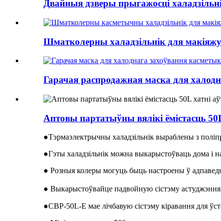
Двайныя дзверы прыгажосці халадзільні
Шматколерны халадзільнік для макіяжу.
Гарачая распродажная маска для халодна
Аптовы партатыўны вялікі ёмістасць 50
●Тэрмаэлектрычны халадзільнік выраблены з поліпр
●Гэты халадзільнік можна выкарыстоўваць дома і н
● Розныя колеры могуць быць настроены ў адпаведнас
● Выкарыстоўвайце падвойную сістэму астуджэння, 
●CBP-50L-E мае лічбавую сістэму кіравання для ўс