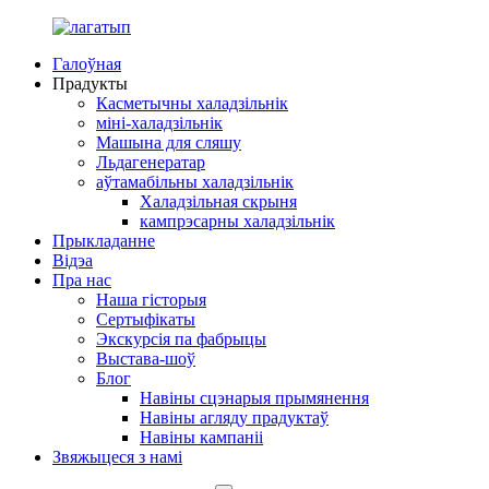
Галоўная
Прадукты
Касметычны халадзільнік
міні-халадзільнік
Машына для сляшу
Льдагенератар
аўтамабільны халадзільнік
Халадзільная скрыня
кампрэсарны халадзільнік
Прыкладанне
Відэа
Пра нас
Наша гісторыя
Сертыфікаты
Экскурсія па фабрыцы
Выстава-шоў
Блог
Навіны сцэнарыя прымянення
Навіны агляду прадуктаў
Навіны кампаніі
Звяжыцеся з намі