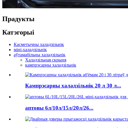
Прадукты
Катэгорыі
Касметычны халадзільнік
міні-халадзільнік
аўтамабільны халадзільнік
Халадзільная скрыня
кампрэсарны халадзільнік
Кампрэсарны халадзільнік 20 л 30 л...
аптовы 6л/10л/15л/20л/26...