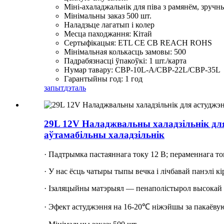
Міні-ахаладжальнік для піва з рамянём, зручны 
Мінімальны заказ 500 шт.
Наладзьце лагатып і колер
Месца паходжання: Кітай
Сертыфікацыя: ETL CE CB REACH ROHS
Мінімальная колькасць замовы: 500
Падрабязнасці ўпакоўкі: 1 шт./карта
Нумар тавару: CBP-10L-A/CBP-22L/CBP-35L
Гарантыйны год: 1 год
запыт
дэталь
29L 12V Наладжвальны халадзільнік для 
аўтамабільны халадзільнік
· Падтрымка пастаяннага току 12 В; пераменнага то
· У нас ёсць чатыры тыпы вечка і лічбавай панэлі кі
· Ізаляцыйны матэрыял — пенаполістырол высокай
· Эфект астуджэння на 16-20℃ ніжэйшы за пакаёвую