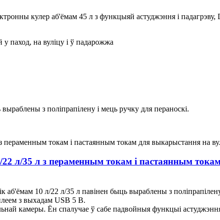
лектронны кулер аб'ёмам 45 л з функцыяй астуджэння і падагрэву
ой у паход, на вуліцу і ў падарожжа
 выраблены з поліпрапілену і мець ручку для пераноскі.
/22 л/35 л з пераменным токам і пастаянным токам
к аб'ёмам 10 л/22 л/35 л павінен быць выраблены з поліпрапіле
плеем з выхадам USB 5 В.
ільнай камеры. Ён спалучае ў сабе падвойныя функцыі астуджэння 