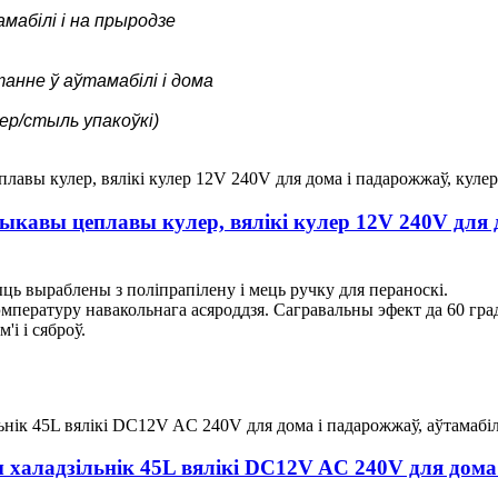
мабілі і на прыродзе
анне ў аўтамабілі і дома
ер/стыль упакоўкі)
кавы цеплавы кулер, вялікі кулер 12V 240V для д
ыць выраблены з поліпрапілену і мець ручку для пераноскі.
мпературу навакольнага асяроддзя. Сагравальны эфект да 60 град
'і і сяброў.
аладзільнік 45L вялікі DC12V AC 240V для дома 