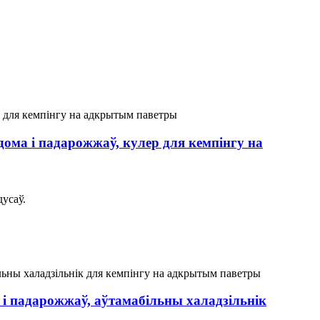
ома і падарожжаў, кулер для кемпінгу на
усаў.
і падарожжаў, аўтамабільны халадзільнік