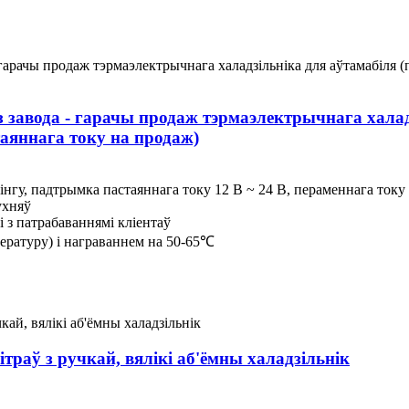
 завода - гарачы продаж тэрмаэлектрычнага халад
таяннага току на продаж)
пінгу, падтрымка пастаяннага току 12 В ~ 24 В, пераменнага ток
ухняў
 з патрабаваннямі кліентаў
ературу) і награваннем на 50-65℃
траў з ручкай, вялікі аб'ёмны халадзільнік