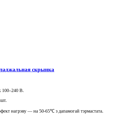
халаджальная скрынка
к 100–240 В.
 шт.
эфект нагрэву — на 50-65℃ з дапамогай тэрмастата.