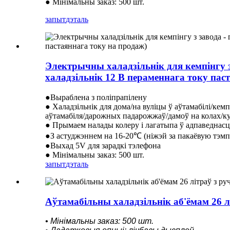
● Мінімальны заказ: 500 шт.
запыт
дэталь
Электрычны халадзільнік для кемпінгу з
халадзільнік 12 В пераменнага току пас
●Выраблена з поліпрапілену
● Халадзільнік для дома/на вуліцы ў аўтамабілі/кем
аўтамабіля/дарожных падарожжаў/дамоў на колах/к
● Прымаем налады колеру і лагатыпа ў адпаведнасці
●З астуджэннем на 16-20℃ (ніжэй за пакаёвую тэмп
●Выхад 5V для зарадкі тэлефона
● Мінімальны заказ: 500 шт.
запыт
дэталь
Аўтамабільны халадзільнік аб'ёмам 26 лі
• Мінімальны заказ: 500 шт.