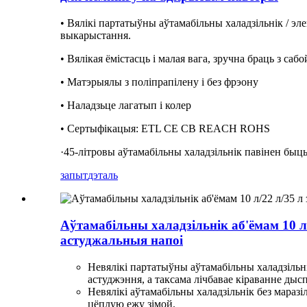
• Вялікі партатыўны аўтамабільны халадзільнік / э
выкарыстання.
• Вялікая ёмістасць і малая вага, зручна браць з саб
• Матэрыялы з поліпрапілену і без фрэону
• Наладзьце лагатып і колер
• Сертыфікацыя: ETL CE CB REACH ROHS
·45-літровы аўтамабільны халадзільнік павінен быць
запыт
дэталь
Аўтамабільны халадзільнік аб'ёмам 10 л
астуджальныя напоі
Невялікі партатыўны аўтамабільны халадзільні
астуджэння, а таксама лічбавае кіраванне дыс
Невялікі аўтамабільны халадзільнік без мараз
цёплую ежу зімой.