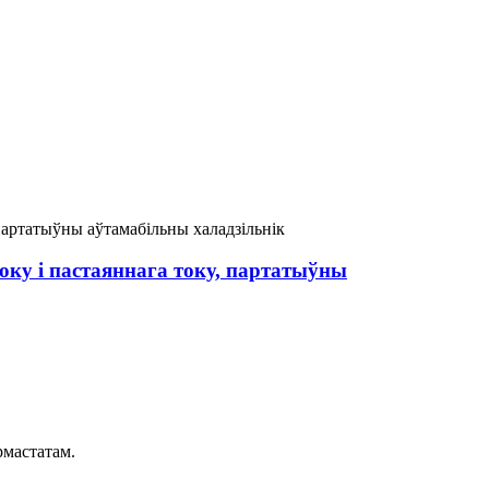
оку і пастаяннага току, партатыўны
рмастатам.