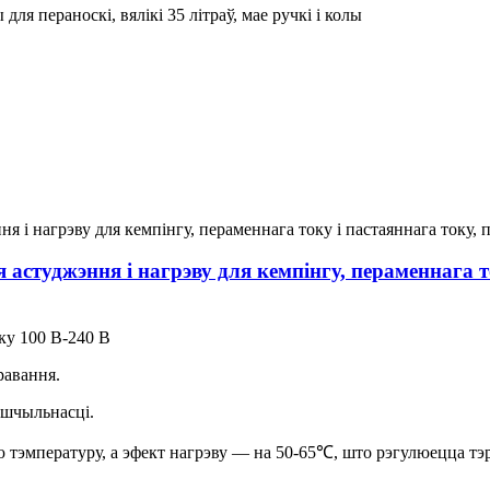
для пераноскі, вялікі 35 літраў, мае ручкі і колы
астуджэння і нагрэву для кемпінгу, пераменнага т
ку 100 В-240 В
равання.
 шчыльнасці.
 тэмпературу, а эфект нагрэву — на 50-65℃, што рэгулюецца тэ