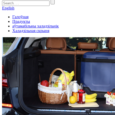
English
Галоўная
Прадукты
аўтамабільны халадзільнік
Халадзільная скрыня