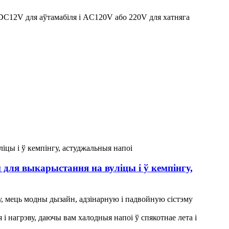
, DC12V для аўтамабіля і AC120V або 220V для хатняга
 для выкарыстання на вуліцы і ў кемпінгу,
ну, мець модны дызайн, адзінарную і падвойную сістэму
і нагрэву, даючы вам халодныя напоі ў спякотнае лета і