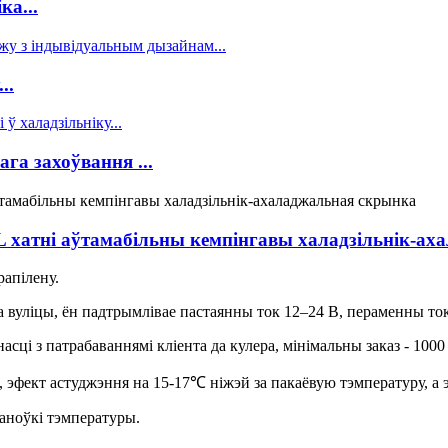
ка...
..
га захоўвання ...
L хатні аўтамабільны кемпінгавы халадзільнік-а
апілену.
а вуліцы, ён падтрымлівае пастаянны ток 12–24 В, пераменны то
ці з патрабаваннямі кліента да кулера, мінімальны заказ - 1000
эфект астуджэння на 15-17℃ ніжэй за пакаёвую тэмпературу, а 
таноўкі тэмпературы.