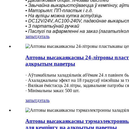
• Дадатковыя опцыі: лічбавы дысплей
• Звычайна выкарыстоўваецца ў кемпінгу, аўта
• Матэрыял: ПП-пластык і г.д.
• На вуліцы можна хутка астудзіць
• DC12V/24V, AC100-240V, падвойнае выкарыст
• З партатыўнай ручкай
• Паслугі па афармленні на заказ (лагатып/кол
запыт
дэталь
Аптовы высакаякасны 24-літровы пласты
адкрытым паветры
· Аўтамабільны халадзільнік аб'ёмам 24 л павінен б
· Ахаладжальны эфект на 18 градусаў ніжэйшы за тэ
· Вялікая ёмістасць 24 літры, задавальняе патрэбы сям
· Мінімальны заказ: 500 шт.
запыт
дэталь
Аптовы высакаякасны тэрмаэлектронны х
для кемпінгу на адкрытым паветры