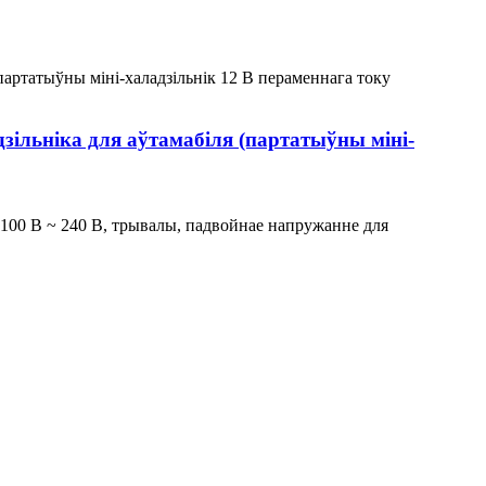
зільніка для аўтамабіля (партатыўны міні-
у 100 В ~ 240 В, трывалы, падвойнае напружанне для