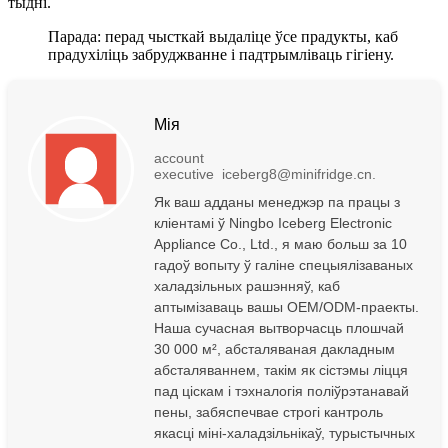
тыдні.
Парада: перад чысткай выдаліце ​​ўсе прадукты, каб
прадухіліць забруджванне і падтрымліваць гігіену.
Мія
account
executive iceberg8@minifridge.cn.
Як ваш адданы менеджэр па працы з
кліентамі ў Ningbo Iceberg Electronic
Appliance Co., Ltd., я маю больш за 10
гадоў вопыту ў галіне спецыялізаваных
халадзільных рашэнняў, каб
аптымізаваць вашы OEM/ODM-праекты.
Наша сучасная вытворчасць плошчай
30 000 м², абсталяваная дакладным
абсталяваннем, такім як сістэмы ліцця
пад ціскам і тэхналогія поліўрэтанавай
пены, забяспечвае строгі кантроль
якасці міні-халадзільнікаў, турыстычных