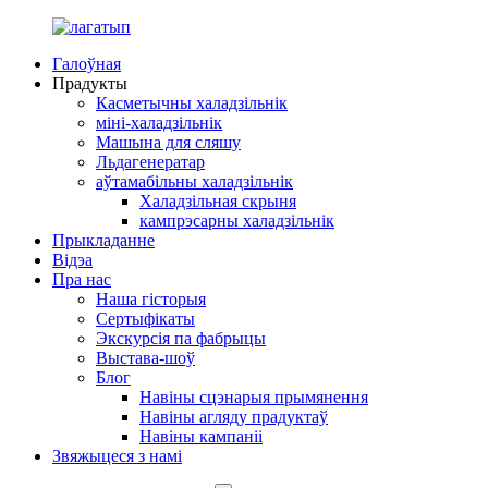
Галоўная
Прадукты
Касметычны халадзільнік
міні-халадзільнік
Машына для сляшу
Льдагенератар
аўтамабільны халадзільнік
Халадзільная скрыня
кампрэсарны халадзільнік
Прыкладанне
Відэа
Пра нас
Наша гісторыя
Сертыфікаты
Экскурсія па фабрыцы
Выстава-шоў
Блог
Навіны сцэнарыя прымянення
Навіны агляду прадуктаў
Навіны кампаніі
Звяжыцеся з намі