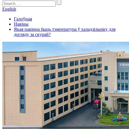
English
Галоўная
Навіны
Якая павінна быць тэмпература ў халадзільніку для
догляду за скурай?