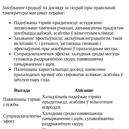
Захоўванне сродкаў па догляду за скурай пры правільнай
тэмпературы мае шмат пераваг:
Падоўжаны тэрмін прыдатнасці: астуджэнне
запавольвае хімічныя рэакцыі, дапамагаючы прадуктам
захоўвацца даўжэй, асабліва ў вільготным клімаце.
Захаванне эфектыўнасці: актыўныя інгрэдыенты, такія
як вітамін С і рэтынол, застаюцца свежымі і
эфектыўнымі пры захоўванні ў прахалодным месцы.
Супрацьзапаленчыя эфекты: халодныя сродкі могуць
супакоіць раздражнёную скуру, памяншаючы
пачырваненне і ацёк.
Палепшаны карыстальніцкі досвед: нанясенне
прахалодных крэмаў або сыроватак асвяжае, асабліва ў
цёплую пару года.
Выгада
Апісанне
Халадзільнік падаўжае тэрмін
Павялічаны тэрмін
прыдатнасці, асабліва ў вільготным
службы
асяроддзі.
Халодныя сродкі памяншаюць
Супрацьзапаленчы
пачырваненне і ацёк, супакойваючы
эфект
раздражнёную скуру.