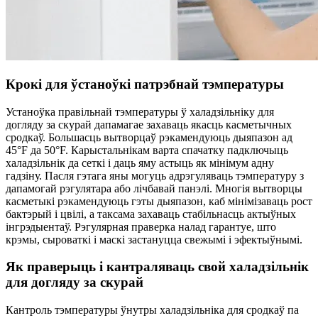
Крокі для ўстаноўкі патрэбнай тэмпературы
Устаноўка правільнай тэмпературы ў халадзільніку для
догляду за скурай дапамагае захаваць якасць касметычных
сродкаў. Большасць вытворцаў рэкамендуюць дыяпазон ад
45°F да 50°F. Карыстальнікам варта спачатку падключыць
халадзільнік да сеткі і даць яму астыць як мінімум адну
гадзіну. Пасля гэтага яны могуць адрэгуляваць тэмпературу з
дапамогай рэгулятара або лічбавай панэлі. Многія вытворцы
касметыкі рэкамендуюць гэты дыяпазон, каб мінімізаваць рост
бактэрый і цвілі, а таксама захаваць стабільнасць актыўных
інгрэдыентаў. Рэгулярная праверка налад гарантуе, што
крэмы, сыроваткі і маскі застануцца свежымі і эфектыўнымі.
Як праверыць і кантраляваць свой халадзільнік
для догляду за скурай
Кантроль тэмпературы ўнутры халадзільніка для сродкаў па