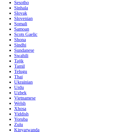
Sesotho
Sinhala
Slovak
Slovenian
Somali
Samoan
Scots Gaelic
Shona
Sindhi
Sundanese
Swahili
Tajik
Tamil
Telugu
Thai
Ukrainian
Urdu
Uzbek
Vietnamese
Welsh
Xhosa
Yiddish
Yoruba
Zulu
Kinyarwanda