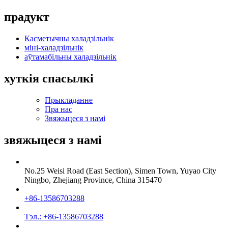
прадукт
Касметычны халадзільнік
міні-халадзільнік
аўтамабільны халадзільнік
хуткія спасылкі
Прыкладанне
Пра нас
Звяжыцеся з намі
звяжыцеся з намі
No.25 Weisi Road (East Section), Simen Town, Yuyao City
Ningbo, Zhejiang Province, China 315470
+86-13586703288
Тэл.: +86-13586703288