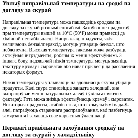
Уплыў няправільнай тэмпературы на сродкі па
догляду за скурай
Няправільная тэмпература можа пашкодзіць сродкам па
догляду за скурай рознымі спосабамі. Захоўванне прадуктаў
пры тэмпературы вышэй за 10°C (50°F) можа прывесці да
хімічнай нестабільнасці. Напрыклад, прадукты, якія
змяшчаюць бензаілпераксід, могуць утвараць бензол, што
небяспечна. Высокая тэмпература таксама можа разбураць
актыўныя інгрэдыенты, робячы іх менш эфектыўнымі. З
іншага боку, надзвычай нізкія тэмпературы могуць змяніць
тэкстуру крэмаў і сыроватак або нават прывесці да расслаення
некаторых формул.
Нізкія тэмпературы ўплываюць на здольнасць скуры ўбіраць
прадукты. Калі скура становіцца занадта халоднай, яна
выпрацоўвае менш натуральных алеяў і ўвільгатняючых
фактараў. Гэта можа знізіць эфектыўнасць крэмаў і сыроватак.
Некаторыя прадукты, асабліва тыя, што з эмульсіямі вада-ў-
алеі, патрабуюць стараннага распрацоўвання, каб пазбегнуць
замярзання і захаваць свае карысныя ўласцівасці.
Перавагі правільнага захоўвання сродкаў па
догляду за скурай у халадзільніку