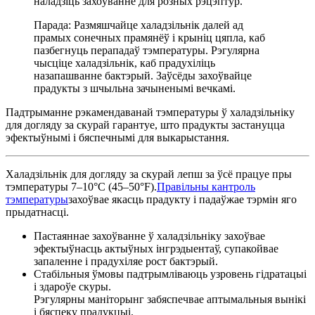
наладзіць захоўванне для розных рэцэптур.
Парада: Размяшчайце халадзільнік далей ад
прамых сонечных прамянёў і крыніц цяпла, каб
пазбегнуць перападаў тэмпературы. Рэгулярна
чысціце халадзільнік, каб прадухіліць
назапашванне бактэрый. Заўсёды захоўвайце
прадукты з шчыльна зачыненымі вечкамі.
Падтрыманне рэкамендаванай тэмпературы ў халадзільніку
для догляду за скурай гарантуе, што прадукты застануцца
эфектыўнымі і бяспечнымі для выкарыстання.
Халадзільнік для догляду за скурай лепш за ўсё працуе пры
тэмпературы 7–10°C (45–50°F).
Правільны кантроль
тэмпературы
захоўвае якасць прадукту і падаўжае тэрмін яго
прыдатнасці.
Пастаяннае захоўванне ў халадзільніку захоўвае
эфектыўнасць актыўных інгрэдыентаў, супакойвае
запаленне і прадухіляе рост бактэрый.
Стабільныя ўмовы падтрымліваюць узровень гідратацыі
і здароўе скуры.
Рэгулярны маніторынг забяспечвае аптымальныя вынікі
і бяспеку прадукцыі.