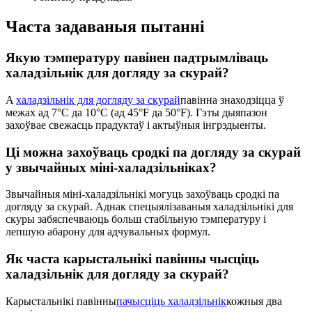
Часта задаваныя пытанні
Якую тэмпературу павінен падтрымліваць
халадзільнік для догляду за скурай?
A
халадзільнік для догляду за скурай
павінна знаходзіцца ў
межах ад 7°C да 10°C (ад 45°F да 50°F). Гэты дыяпазон
захоўвае свежасць прадуктаў і актыўныя інгрэдыенты.
Ці можна захоўваць сродкі па догляду за скурай
у звычайных міні-халадзільніках?
Звычайныя міні-халадзільнікі могуць захоўваць сродкі па
догляду за скурай. Аднак спецыялізаваныя халадзільнікі для
скуры забяспечваюць больш стабільную тэмпературу і
лепшую абарону для адчувальных формул.
Як часта карыстальнікі павінны чысціць
халадзільнік для догляду за скурай?
Карыстальнікі павінны
пачысціць халадзільнік
кожныя два