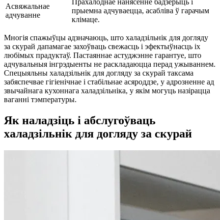
Прахалоднае нанясенне бадзёрыць і
Асвяжальнае
прыемна адчуваецца, асабліва ў гарачым
адчуванне
клімаце.
Многія спажыўцы адзначаюць, што халадзільнік для догляду
за скурай дапамагае захоўваць свежасць і эфектыўнасць іх
любімых прадуктаў. Пастаяннае астуджэнне гарантуе, што
адчувальныя інгрэдыенты не раскладаюцца перад ужываннем.
Спецыяльны халадзільнік для догляду за скурай таксама
забяспечвае гігіенічнае і стабільнае асяроддзе, у адрозненне ад
звычайнага кухоннага халадзільніка, у якім могуць назірацца
ваганні тэмпературы.
Як наладзіць і абслугоўваць
халадзільнік для догляду за скурай