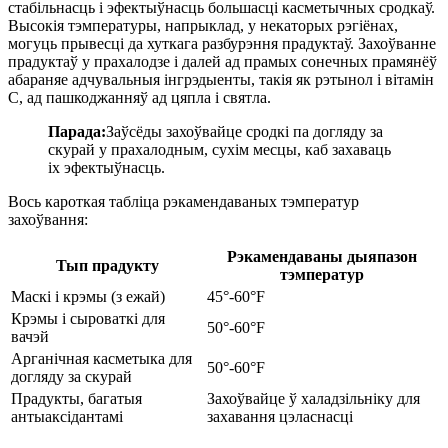
стабільнасць і эфектыўнасць большасці касметычных сродкаў.
Высокія тэмпературы, напрыклад, у некаторых рэгіёнах,
могуць прывесці да хуткага разбурэння прадуктаў. Захоўванне
прадуктаў у прахалодзе і далей ад прамых сонечных прамянёў
абараняе адчувальныя інгрэдыенты, такія як рэтынол і вітамін
С, ад пашкоджанняў ад цяпла і святла.
Парада:
Заўсёды захоўвайце сродкі па догляду за
скурай у прахалодным, сухім месцы, каб захаваць
іх эфектыўнасць.
Вось кароткая табліца рэкамендаваных тэмператур
захоўвання:
Рэкамендаваны дыяпазон
Тып прадукту
тэмператур
Маскі і крэмы (з ежай)
45°-60°F
Крэмы і сыроваткі для
50°-60°F
вачэй
Арганічная касметыка для
50°-60°F
догляду за скурай
Прадукты, багатыя
Захоўвайце ў халадзільніку для
антыаксідантамі
захавання цэласнасці