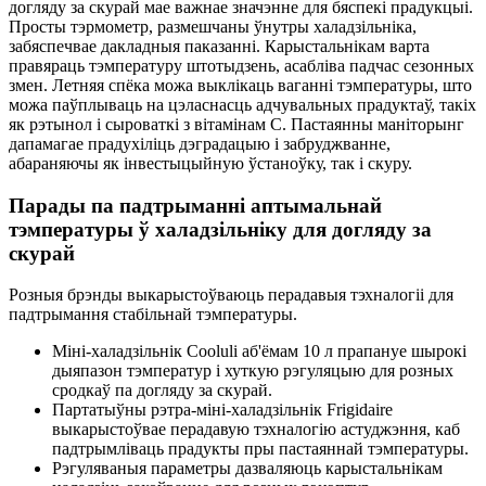
догляду за скурай мае важнае значэнне для бяспекі прадукцыі.
Просты тэрмометр, размешчаны ўнутры халадзільніка,
забяспечвае дакладныя паказанні. Карыстальнікам варта
правяраць тэмпературу штотыдзень, асабліва падчас сезонных
змен. Летняя спёка можа выклікаць ваганні тэмпературы, што
можа паўплываць на цэласнасць адчувальных прадуктаў, такіх
як рэтынол і сыроваткі з вітамінам С. Пастаянны маніторынг
дапамагае прадухіліць дэградацыю і забруджванне,
абараняючы як інвестыцыйную ўстаноўку, так і скуру.
Парады па падтрыманні аптымальнай
тэмпературы ў халадзільніку для догляду за
скурай
Розныя брэнды выкарыстоўваюць перадавыя тэхналогіі для
падтрымання стабільнай тэмпературы.
Міні-халадзільнік Cooluli аб'ёмам 10 л прапануе шырокі
дыяпазон тэмператур і хуткую рэгуляцыю для розных
сродкаў па догляду за скурай.
Партатыўны рэтра-міні-халадзільнік Frigidaire
выкарыстоўвае перадавую тэхналогію астуджэння, каб
падтрымліваць прадукты пры пастаяннай тэмпературы.
Рэгуляваныя параметры дазваляюць карыстальнікам