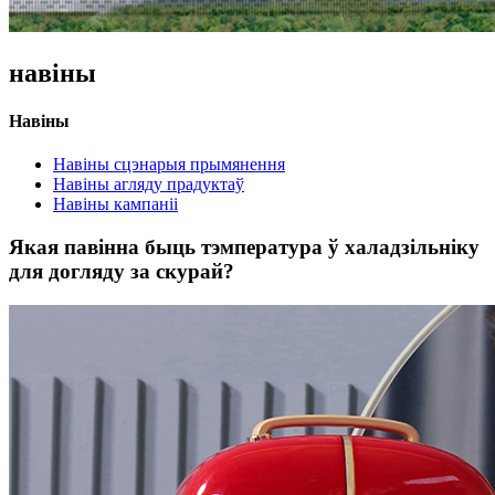
навіны
Навіны
Навіны сцэнарыя прымянення
Навіны агляду прадуктаў
Навіны кампаніі
Якая павінна быць тэмпература ў халадзільніку
для догляду за скурай?