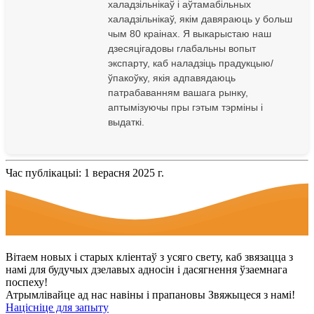
халадзільнікаў і аўтамабільных
халадзільнікаў, якім давяраюць у больш
чым 80 краінах. Я выкарыстаю наш
дзесяцігадовы глабальны вопыт
экспарту, каб наладзіць прадукцыю/
ўпакоўку, якія адпавядаюць
патрабаванням вашага рынку,
аптымізуючы пры гэтым тэрміны і
выдаткі.
Час публікацыі: 1 верасня 2025 г.
Вітаем новых і старых кліентаў з усяго свету, каб звязацца з
намі для будучых дзелавых адносін і дасягнення ўзаемнага
поспеху!
Атрымлівайце ад нас навіны і прапановы Звяжыцеся з намі!
Націсніце для запыту